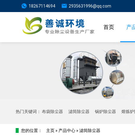
18267114694
2935631996@qq.com
首页
产
热门关键词：
布袋除尘器
滤筒除尘器
锅炉除尘器
熔炼炉
您的位置：
主页
»
产品中心
»
滤筒除尘器