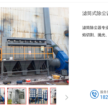
滤筒式除尘
滤筒除尘器专
焰切割、抛光
服务
182