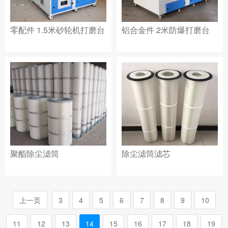
零配件 1.5米砂轮机打磨台
铝合金件 2米防爆打磨台
聚酯除尘滤筒
除尘滤筒滤芯
上一页
3
4
5
6
7
8
9
10
11
12
13
14
15
16
17
18
19