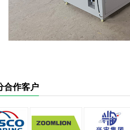
分合作客户