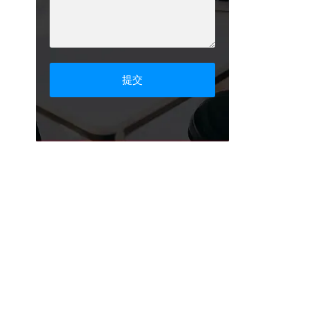
生物质锅炉除尘器