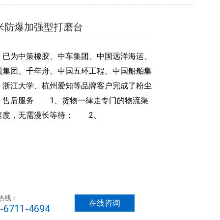
2米防爆加强型打磨台
为中策橡胶、中车集团、中国远洋海运、
贝集团、千年舟、中国五环工程、中国船舶集
、浙江大学、杭州爱知等品牌客户完成了粉尘
售后服务 1、货物一律走专门的物流渠
速度，无需漫长等待； 2、
热线：
在线咨询
-6711-4694